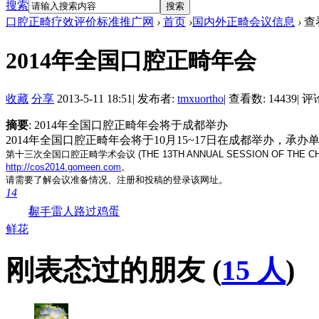
搜索
搜索
口腔正畸疗效评价标准推广网
›
首页
›
国内外正畸会议信息
›
查
2014年全国口腔正畸年会
收藏
分享
2013-5-11 18:51
|
发布者:
tmxuortho
|
查看数: 14439
|
评论
摘要
: 2014年全国口腔正畸年会将于成都举办
2014年全国口腔正畸年会将于10月15~17日在成都举办，承
第十三次全国口腔正畸学术会议 (THE 13TH ANNUAL SESSION OF THE 
http://cos2014.gomeen.com
。
请需要了解会议准备情况、注册和投稿的登录该网址。
14
1
雷人
路过
鸡蛋
握手
鲜花
刚表态过的朋友 (
15 人
)