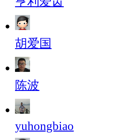
亨利爱齿
胡爱国
陈波
yuhongbiao