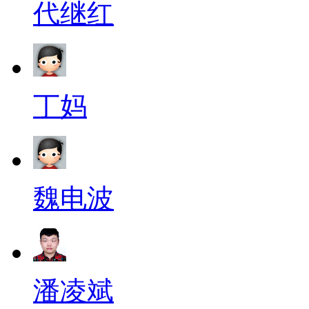
代继红
丁妈
魏电波
潘凌斌