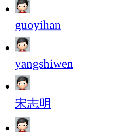
guoyihan
yangshiwen
宋志明